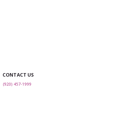
CONTACT US
(920) 457-1999
Toll-Free:
1(800) 322-2046
Fax:
(920) 451-0043
2508 S 8th Street
Sheboygan, WI 53081